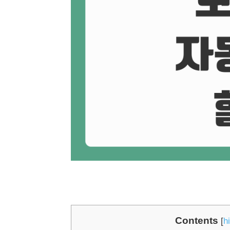
Contents
[
h