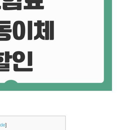
ide
]