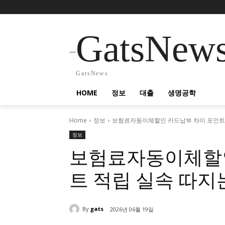
GatsNew
GatsNews
HOME
정보
대출
생명공학
Home
정보
보험료자동이체할인 카드납부 차이 포인트 
정보
보험료자동이체할인
트 적립 실속 따지
By
gats
2026년 06월 19일