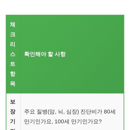
체
크
리
스
확인해야 할 사항
트
항
목
보
장
주요 질병(암, 뇌, 심장) 진단비가 80세
기
만기인가요, 100세 만기인가요?