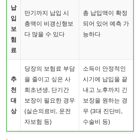
납
만기까지 납입 시
총 납입액이 확정
입
총액이 비갱신형보
되어 있어 예측 가
보
다 많을 수 있다
능하다
험
료
당장의 보험료 부담
소득이 안정적인
추
을 줄이고 싶은 사
시기에 납입을 끝
천
회초년생, 단기간
내고 노후까지 긴
대
보장이 필요한 경우
보장을 원하는 경
상
(실손의료비, 운전
우 (3대 진단비,
자보험 등)
수술비 등)