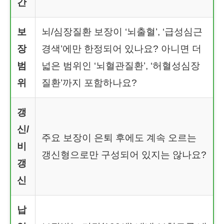
간
보
뇌/심장질환 보장이 ‘뇌출혈’, ‘급성심근
장
경색’에만 한정되어 있나요? 아니면 더
범
넓은 범위인 ‘뇌혈관질환’, ‘허혈성심장
위
질환’까지 포함하나요?
갱
신/
주요 보장이 은퇴 후에도 계속 오르는
비
갱신형으로만 구성되어 있지는 않나요?
갱
신
납