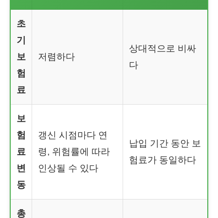
초
기
상대적으로 비싸
보
저렴하다
다
험
료
보
험
갱신 시점마다 연
납입 기간 동안 보
료
령, 위험률에 따라
험료가 동일하다
변
인상될 수 있다
동
총