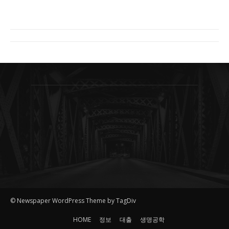
© Newspaper WordPress Theme by TagDiv
HOME
정보
대출
생명공학