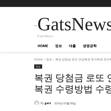
GatsNew
GatsNews
HOME
정보
대출
생명공학
Home
정보
복권 당첨금 로또 연금복권 즉석복권 전자
정보
복권 당첨금 로또
복권 수령방법 수
By
gats
2026년 03월 08일