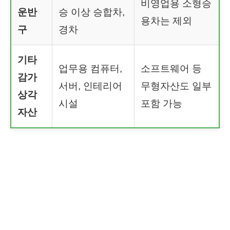
비영업용 소형승
운반
승 이상 승합차,
용차는 제외
구
경차
기타
업무용 컴퓨터,
소프트웨어 등
감가
서버, 인테리어
무형자산도 일부
상각
시설
포함 가능
자산