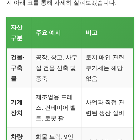
지 아래 표를 통해 자세히 살펴보겠습니다.
자산
주요 예시
비고
구분
건물·
공장, 창고, 사무
토지 매입 관련
구축
실 건물 신축 및
부가세는 해당
물
증축
없음
제조업용 프레
기계
사업과 직접 관
스, 컨베이어 벨
장치
련된 생산 설비
트, 로봇 팔
차량
화물 트럭, 9인