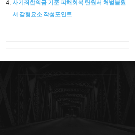
사기죄합의금 기준 피해회복 탄원서 처벌불원
서 감형요소 작성포인트