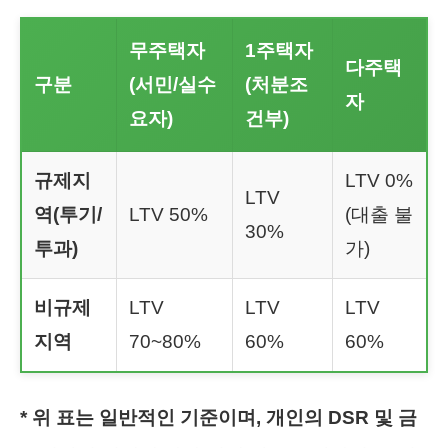
무주택자
1주택자
다주택
구분
(서민/실수
(처분조
자
요자)
건부)
규제지
LTV 0%
LTV
역(투기/
LTV 50%
(대출 불
30%
투과)
가)
비규제
LTV
LTV
LTV
지역
70~80%
60%
60%
* 위 표는 일반적인 기준이며, 개인의 DSR 및 금