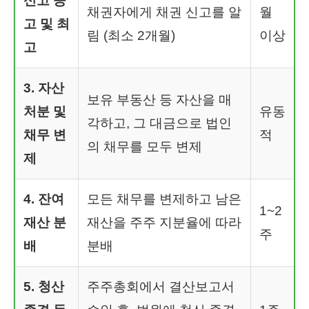
신고 공
채권자에게 채권 신고를 알
월
고 및 최
림 (최소 2개월)
이상
고
3. 자산
보유 부동산 등 자산을 매
처분 및
유동
각하고, 그 대금으로 법인
채무 변
적
의 채무를 모두 변제
제
4. 잔여
모든 채무를 변제하고 남은
1~2
재산 분
재산을 주주 지분율에 따라
주
배
분배
5. 청산
주주총회에서 결산보고서