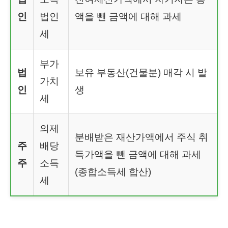
인
법인
액을 뺀 금액에 대해 과세
세
부가
법
보유 부동산(건물분) 매각 시 발
가치
인
생
세
의제
분배받은 재산가액에서 주식 취
주
배당
득가액을 뺀 금액에 대해 과세
주
소득
(종합소득세 합산)
세