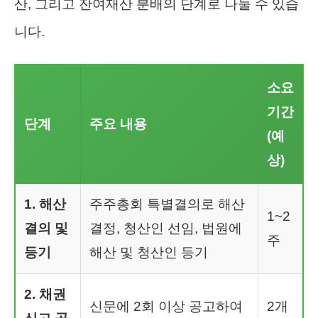
산, 그리고 잔여재산 분배의 단계로 나눌 수 있습
니다.
소요
기간
단계
주요 내용
(예
상)
1. 해산
주주총회 특별결의로 해산
1~2
결의 및
결정, 청산인 선임, 법원에
주
등기
해산 및 청산인 등기
2. 채권
신문에 2회 이상 공고하여
2개