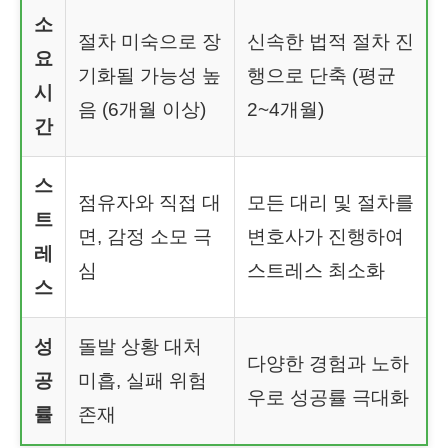
소
절차 미숙으로 장
신속한 법적 절차 진
요
기화될 가능성 높
행으로 단축 (평균
시
음 (6개월 이상)
2~4개월)
간
스
점유자와 직접 대
모든 대리 및 절차를
트
면, 감정 소모 극
변호사가 진행하여
레
심
스트레스 최소화
스
성
돌발 상황 대처
다양한 경험과 노하
공
미흡, 실패 위험
우로 성공률 극대화
률
존재