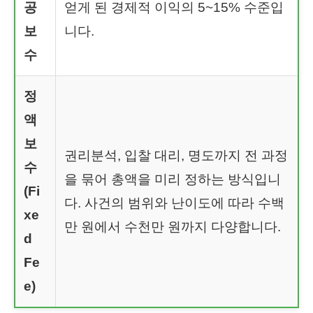
공
얻게 된 경제적 이익의 5~15% 수준입
보
니다.
수
정
액
보
권리분석, 입찰 대리, 명도까지 전 과정
수
을 묶어 총액을 미리 정하는 방식입니
(Fi
다. 사건의 범위와 난이도에 따라 수백
xe
만 원에서 수천만 원까지 다양합니다.
d
Fe
e)