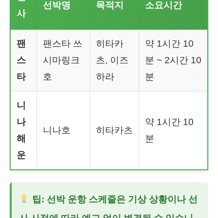
선박명
목적지
소요시간
사
팬
팬스타 쓰
히타카
약 1시간 10
스
시마링크
츠, 이즈
분 ~ 2시간 10
타
호
하라
분
니
나
약 1시간 10
니나호
히타카츠
해
분
운
팁: 선박 운항 스케줄은 기상 상황이나 선