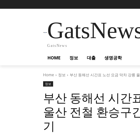
GatsNew
GatsNews
HOME
정보
대출
생명공학
Home
정보
부산 동해선 시간표 노선 요금 막차 강릉 울
정보
부산 동해선 시간표
울산 전철 환승구
기