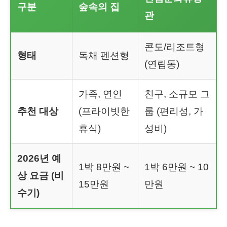
구분
숲속의 집
관
콘도/리조트형
형태
독채 펜션형
(연립동)
가족, 연인
친구, 소규모 그
추천 대상
(프라이빗한
룹 (편리성, 가
휴식)
성비)
2026년 예
1박 8만원 ~
1박 6만원 ~ 10
상 요금 (비
15만원
만원
수기)