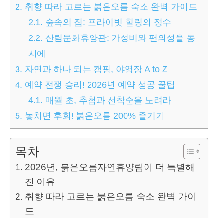
2.
취향 따라 고르는 붉은오름 숙소 완벽 가이드
2.1.
숲속의 집: 프라이빗 힐링의 정수
2.2.
산림문화휴양관: 가성비와 편의성을 동
시에
3.
자연과 하나 되는 캠핑, 야영장 A to Z
4.
예약 전쟁 승리! 2026년 예약 성공 꿀팁
4.1.
매월 초, 추첨과 선착순을 노려라
5.
놓치면 후회! 붉은오름 200% 즐기기
목차
2026년, 붉은오름자연휴양림이 더 특별해
진 이유
취향 따라 고르는 붉은오름 숙소 완벽 가이
드