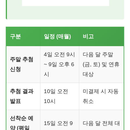
구분
일정 (매월)
비고
4일 오전 9시
다음 달 주말
주말 추첨
~ 9일 오후 6
(금, 토) 및 연휴
신청
시
대상
추첨 결과
10일 오전
미결제 시 자동
발표
10시
취소
선착순 예
15일 오전 9
다음 달 전체 대
약 (평일