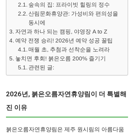
숲속의 집: 프라이빗 힐링의 정수
산림문화휴양관: 가성비와 편의성을
동시에
자연과 하나 되는 캠핑, 야영장 A to Z
예약 전쟁 승리! 2026년 예약 성공 꿀팁
매월 초, 추첨과 선착순을 노려라
놓치면 후회! 붉은오름 200% 즐기기
관련된 글:
2026년, 붉은오름자연휴양림이 더 특별해
진 이유
붉은오름자연휴양림은 제주 원시림의 아름다움