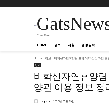
GatsNew
GatsNews
HOME
정보
대출
생명공학
Home
정보
비학산자연휴양림 포항 예약 신청 가입 휴
정보
비학산자연휴양림 
양관 이용 정보 정
By
gats
2026년 05월 29일