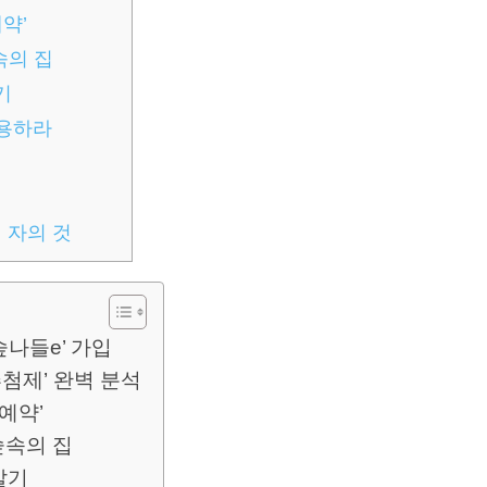
약’
속의 집
기
활용하라
 자의 것
숲나들e’ 가입
추첨제’ 완벽 분석
예약’
숲속의 집
살기