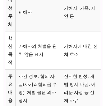
작
성
가해자, 가족, 지
피해자
주
인 등
체
핵
심
가해자의 처벌을 원
가해자에 대한 선
목
치 않음 표시
처 호소
적
주
사건 정보, 합의 사
진지한 반성, 재
요
실(사기죄합의금 수
범 방지 다짐, 어
내
령), 처벌 불원 의사
려운 사정 등 선
용
명시
처 사유