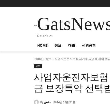
GatsNew
GatsNews
HOME
정보
대출
생명공학
Home
정보
사업자운전자보험 자가용 영업용 차이 벌
정보
사업자운전자보험 
금 보장특약 선택
By
gats
2026년 06월 21일