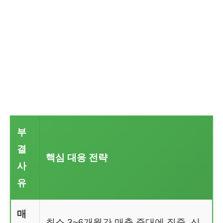
부
결
핵심 대응 전략
사
유
매
최소 3~6개월간 매출 증대에 집중. 신