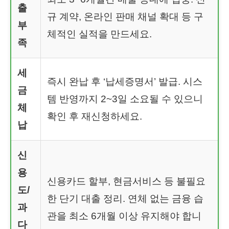
출
규 계약, 온라인 판매 채널 확대 등 구
부
체적인 실적을 만드세요.
족
세
즉시 완납 후 ‘납세증명서’ 발급. 시스
금
템 반영까지 2~3일 소요될 수 있으니
체
확인 후 재신청하세요.
납
신
용
신용카드 할부, 현금서비스 등 불필요
도/
한 단기 대출 정리. 연체 없는 금융 습
과
관을 최소 6개월 이상 유지해야 합니
다