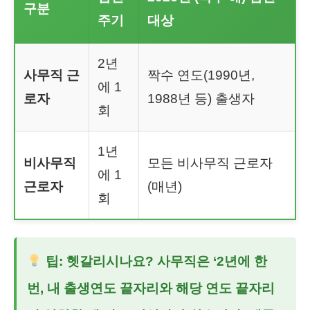
구분
주기
대상
2년
사무직 근
짝수 연도(1990년,
에 1
로자
1988년 등) 출생자
회
1년
비사무직
모든 비사무직 근로자
에 1
근로자
(매년)
회
팁: 헷갈리시나요? 사무직은 ‘2년에 한
번, 내 출생연도 끝자리와 해당 연도 끝자리