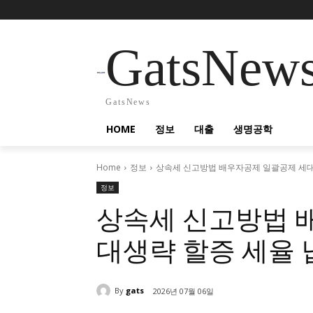
GatsNew
GatsNews
HOME
정보
대출
생명공학
Home
정보
상속세 신고방법 배우자공제 일괄공제 세대
정보
상속세 신고방법 
대생략 할증 세율
By
gats
2026년 07월 06일