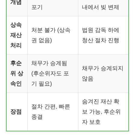
개념
포기
내에서 빚 변제
상속
처분 불가 (상속
법원 감독 하에
재산
권 없음)
청산 절차 진행
처리
후순
채무가 승계됨
채무가 승계되지
위 상
(후순위자도 포
않음
속인
기 필요)
숨겨진 재산 확
절차 간편, 빠른
장점
보 가능, 후순위
종결
자 보호