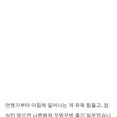
언젠가부터 아침에 일어나는 게 유독 힘들고, 점
심만 먹으면 나른해져 꾸벅꾸벅 졸기 일쑤였습니