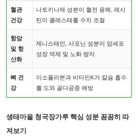
혈관
나토키나제 성분이 혈전 용해, 레시
건강
틴이 콜레스테롤 수치 조절
항암
제니스테인, 사포닌 성분이 암세포
및 항
성장 억제 및 노화 방지
산화
뼈 건
이소플라본과 비타민K가 칼슘 흡수
강
를 도와 골다공증 예방
생태마을 청국장가루 핵심 성분 꼼꼼히 따
져보기