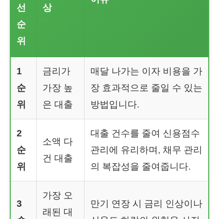
선
상
순
위
1
금리가
매달 나가는 이자 비용을 가
순
가장 높
장 효과적으로 줄일 수 있는
위
은 대출
방법입니다.
2
대출 건수를 줄여 신용점수
소액 다
순
관리에 유리하며, 채무 관리
건 대출
위
의 복잡성을 줄여줍니다.
가장 오
3
만기 연장 시 금리 인상이나
래된 대