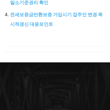
말소기준권리 확인
전세보증금반환보증 가입시기 집주인 변경 묵
시적갱신 대응포인트