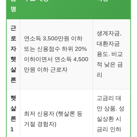
명
근
생계자금,
로
연소득 3,500만원 이하
대환자금
자
또는 신용점수 하위 20%
용도. 비교
햇
이하이면서 연소득 4,500
적 낮은 금
살
만원 이하 근로자
리
론
햇
고금리 대
살
안 상품. 성
최저 신용자 (햇살론 등
론
실상환 시
거절 경험자)
1
금리 인하