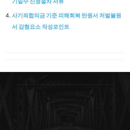
기일수 신청절차 서류
사기죄합의금 기준 피해회복 탄원서 처벌불원
서 감형요소 작성포인트