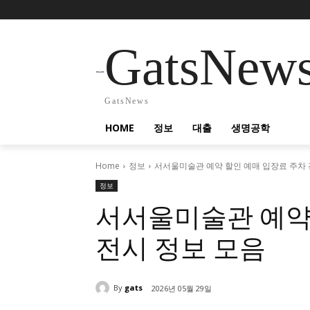
GatsNew
GatsNews
HOME
정보
대출
생명공학
Home
정보
서서울미술관 예약 할인 예매 입장료 주차 
정보
서서울미술관 예약
전시 정보 모음
By
gats
2026년 05월 29일