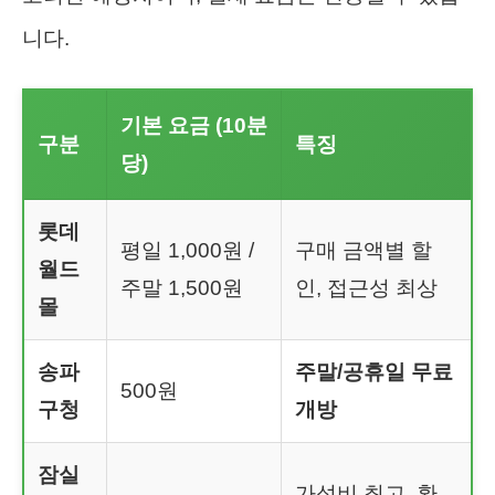
니다.
기본 요금 (10분
구분
특징
당)
롯데
평일 1,000원 /
구매 금액별 할
월드
주말 1,500원
인, 접근성 최상
몰
송파
주말/공휴일 무료
500원
구청
개방
잠실
가성비 최고, 환