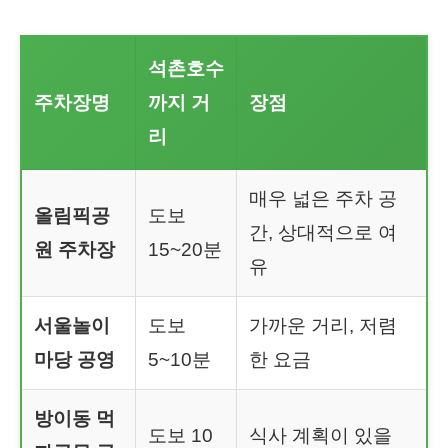
석촌호수
주차장명
까지 거
장점
리
매우 넓은 주차 공
올림픽공
도보
간, 상대적으로 여
원 주차장
15~20분
유
서울놀이
도보
가까운 거리, 저렴
마당 공영
5~10분
한 요금
방이동 먹
도보 10
식사 계획이 있을