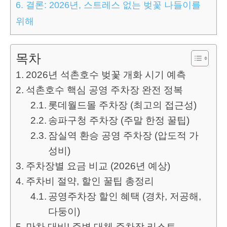
6.
결론: 2026년, 스트레스 없는 벚꽃 나들이를
위해
목차
2026년 석촌호수 벚꽃 개화 시기 예측
석촌호수 핵심 공영 주차장 완전 정복
롯데월드몰 주차장 (최고의 접근성)
송파구청 주차장 (주말 한정 꿀팁)
잠실역 환승 공영 주차장 (압도적 가
성비)
주차장별 요금 비교 (2026년 예상)
주차비 절약, 할인 꿀팁 총정리
공영주차장 할인 혜택 (경차, 저공해,
다둥이)
만차 대비! 주변 대체 주차장 리스트