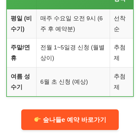
평일 (비
매주 수요일 오전 9시 (6
선착
수기)
주 후 예약분)
순
주말/연
전월 1~5일경 신청 (월별
추첨
휴
상이)
제
여름 성
추첨
6월 초 신청 (예상)
수기
제
숲나들e 예약 바로가기