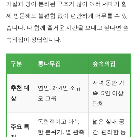
거실과 방이 분리된 구조가 많아 여러 세대가 함
께 방문해도 불편함 없이 편안하게 머무를 수 있
습니다. 다 함께 즐거운 시간을 보내고 싶다면 숲
속의집이 정답입니다.
구분
통나무집
숲속의집
자녀 동반 가
추천 대
연인, 2~4인 소규
족, 5인 이상
상
모 그룹
단체
독립적이고 아늑
넓은 실내 공
주요 특
한 분위기, 별 관측
간, 편리한 동