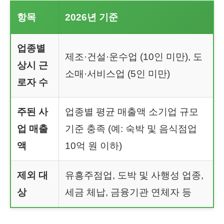
항목
2026년 기준
업종별
제조·건설·운수업 (10인 미만), 도
상시 근
소매·서비스업 (5인 미만)
로자 수
주된 사
업종별 평균 매출액 소기업 규모
업 매출
기준 충족 (예: 숙박 및 음식점업
액
10억 원 이하)
제외 대
유흥주점업, 도박 및 사행성 업종,
상
세금 체납, 금융기관 연체자 등