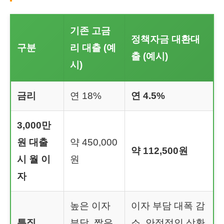
기존 고금
정책자금 대환대
구분
리 대출 (예
출 (예시)
시)
금리
연 18%
연 4.5%
3,000만
원 대출
약 450,000
약 112,500원
시 월 이
원
자
높은 이자
이자 부담 대폭 감
특징
부담, 짧은
소, 안정적인 상환