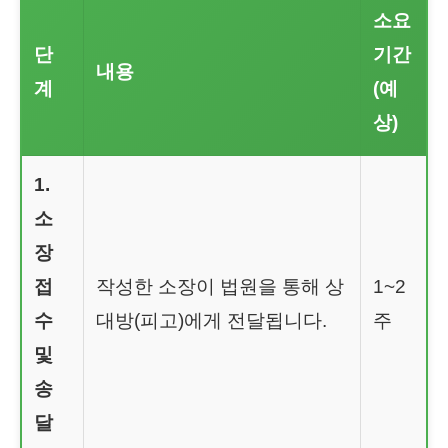
소요
단
기간
내용
계
(예
상)
1.
소
장
접
작성한 소장이 법원을 통해 상
1~2
수
대방(피고)에게 전달됩니다.
주
및
송
달