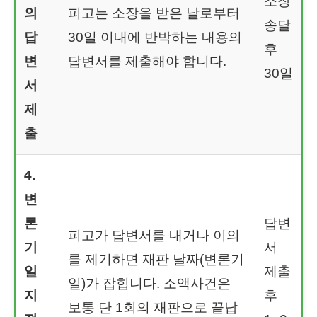
소장
의
피고는 소장을 받은 날로부터
송달
답
30일 이내에 반박하는 내용의
후
변
답변서를 제출해야 합니다.
30일
서
제
출
4.
변
론
답변
피고가 답변서를 내거나 이의
기
서
를 제기하면 재판 날짜(변론기
일
제출
일)가 잡힙니다. 소액사건은
지
후
보통 단 1회의 재판으로 끝납