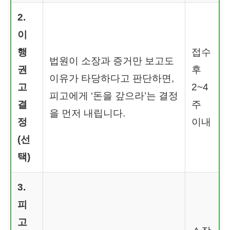
2.
이
행
접수
법원이 소장과 증거만 보고도
권
후
이유가 타당하다고 판단하면,
고
2~4
피고에게 ‘돈을 갚으라’는 결정
결
주
을 먼저 내립니다.
정
이내
(선
택)
3.
피
고