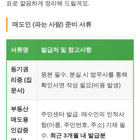
표로 깔끔하게 정리해 드릴게요.
매도인 (파는 사람) 준비 서류
서류명
발급처 및 참고사항
등기권
원본 필수. 분실 시 법무사를 통해
리증 (집
확인서면 작성 필요(비용 발생)
문서)
부동산
주민센터 발급. 매수인의 인적사
매도용
항(이름, 주민번호, 주소) 기재 필
인감증
수.
최근 3개월 내 발급분