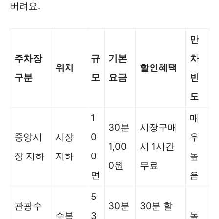
버려요.
만
주차장
규
기본
차
위치
할인혜택
구분
모
요금
빈
도
1
매
30분
시장구매
중앙시
시장
0
우
1,00
시 1시간
장 지하
지하
0
높
0원
무료
면
음
5
관광수
30분
30분 할
수복
3
높