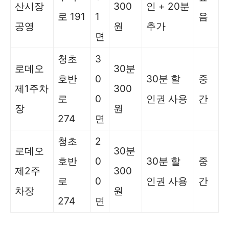
산시장
300
인 + 20분
로 191
1
음
공영
원
추가
면
청초
3
로데오
30분
호반
0
30분 할
중
제1주차
300
로
0
인권 사용
간
장
원
274
면
청초
2
로데오
30분
호반
0
30분 할
중
제2주
300
로
0
인권 사용
간
차장
원
274
면