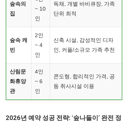
숲속의
독채, 개별 바비큐장, 가족
~ 10
집
단위 최적
인
2인
숲속 캐
신축 시설, 감성적인 디자
~ 4
빈
인, 커플/소규모 가족 추천
인
산림문
4인
콘도형, 합리적인 가격, 공
화휴양
~ 6
동 취사시설 이용
관
인
2026년 예약 성공 전략: ‘숲나들이’ 완전 정