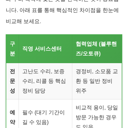
니다. 아래 표를 통해 핵심적인 차이점을 한눈에
비교해 보세요.
구
협력업체 (블루핸
직영 서비스센터
분
즈/오토큐)
전
고난도 수리, 보증
경정비, 소모품 교
문
수리, 리콜 등 핵심
환 등 일반 정비
성
정비 담당
위주
비교적 용이, 당일
예
필수 (대기 기간이
방문 가능한 경우
약
길 수 있음)
도 있음