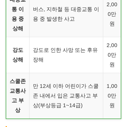
2,00
통 이
버스, 지하철 등 대중교통 이
0만
용 중
용 중 발생한 사고
원
상해
2,00
강도
강도로 인한 사망 또는 후유
0만
상해
장해
원
스쿨존
만 12세 이하 어린이가 스쿨
1,00
교통사
존 내에서 입은 교통사고 부
0만
고 부
상(부상등급 1~14급)
원
상