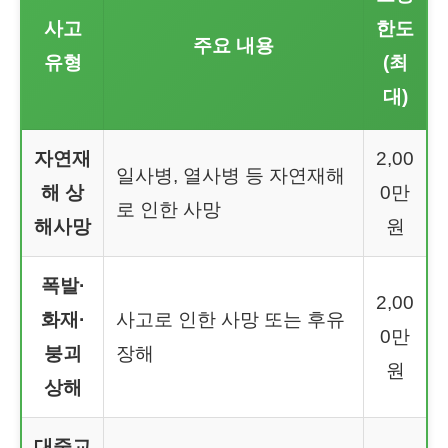
사고
한도
주요 내용
유형
(최
대)
자연재
2,00
일사병, 열사병 등 자연재해
해 상
0만
로 인한 사망
해사망
원
폭발·
2,00
화재·
사고로 인한 사망 또는 후유
0만
붕괴
장해
원
상해
대중교