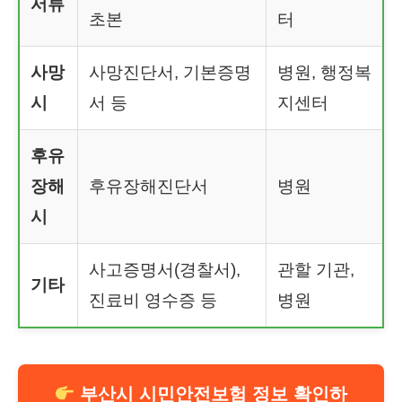
서류
초본
터
사망
사망진단서, 기본증명
병원, 행정복
시
서 등
지센터
후유
장해
후유장해진단서
병원
시
사고증명서(경찰서),
관할 기관,
기타
진료비 영수증 등
병원
부산시 시민안전보험 정보 확인하