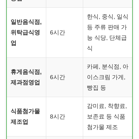
한식, 중식, 일식
일반음식점,
등 주류 판매 가
위탁급식영
6시간
능 식당, 단체급
업
식
카페, 분식점, 아
휴게음식점,
6시간
이스크림 가게,
제과점영업
빵집 등
감미료, 착향료,
식품첨가물
8시간
보존료 등 식품
제조업
첨가물 제조