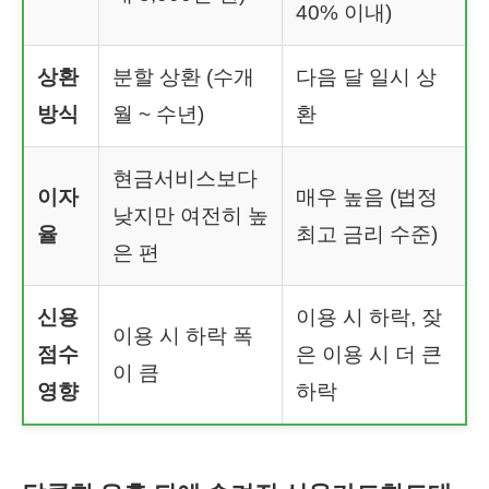
40% 이내)
상환
분할 상환 (수개
다음 달 일시 상
방식
월 ~ 수년)
환
현금서비스보다
이자
매우 높음 (법정
낮지만 여전히 높
율
최고 금리 수준)
은 편
신용
이용 시 하락, 잦
이용 시 하락 폭
점수
은 이용 시 더 큰
이 큼
영향
하락