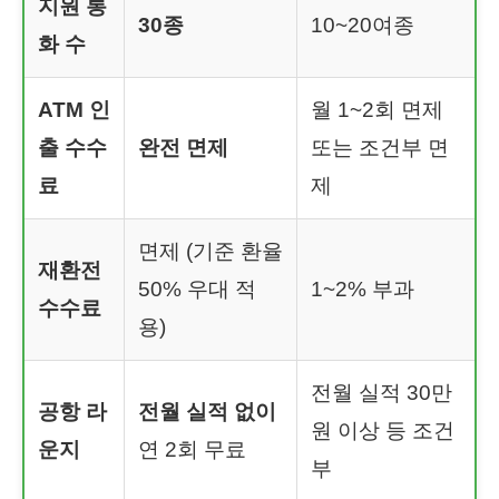
지원 통
30종
10~20여종
화 수
ATM 인
월 1~2회 면제
출 수수
완전 면제
또는 조건부 면
료
제
면제 (기준 환율
재환전
50% 우대 적
1~2% 부과
수수료
용)
전월 실적 30만
공항 라
전월 실적 없이
원 이상 등 조건
운지
연 2회 무료
부