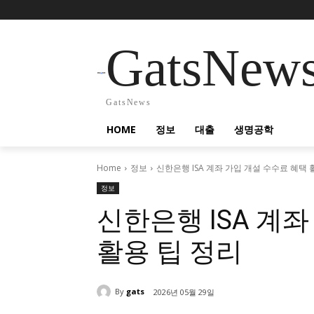
GatsNew
GatsNews
HOME
정보
대출
생명공학
Home
정보
신한은행 ISA 계좌 가입 개설 수수료 혜택 
정보
신한은행 ISA 계
활용 팁 정리
By
gats
2026년 05월 29일