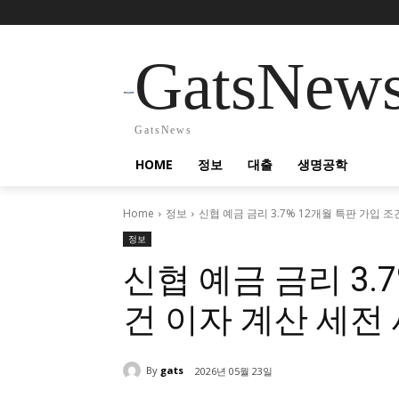
GatsNew
GatsNews
HOME
정보
대출
생명공학
Home
정보
신협 예금 금리 3.7% 12개월 특판 가입 조건
정보
신협 예금 금리 3.
건 이자 계산 세전
By
gats
2026년 05월 23일