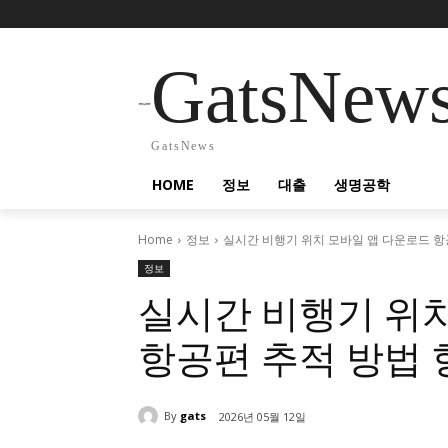
GatsNew
GatsNews
HOME
정보
대출
생명공학
Home
정보
실시간 비행기 위치 모바일 앱 다운로드 항
정보
실시간 비행기 위
항공편 추적 방법 
By
gats
2026년 05월 12일