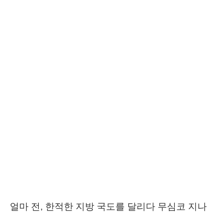
얼마 전, 한적한 지방 국도를 달리다 무심코 지나