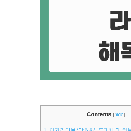
Contents
[
hide
]
1.
아카라이브 ‘암호화’, 도대체 왜 하