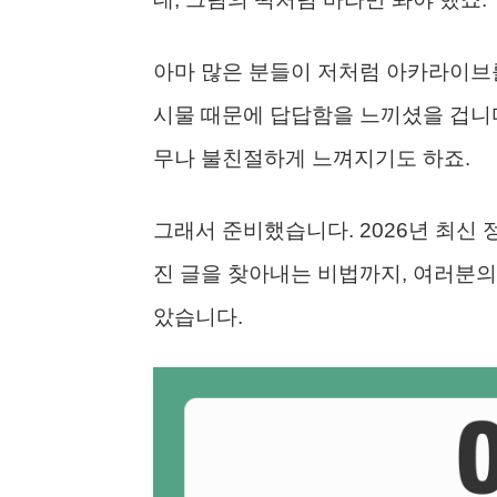
아마 많은 분들이 저처럼 아카라이브
시물 때문에 답답함을 느끼셨을 겁니다
무나 불친절하게 느껴지기도 하죠.
그래서 준비했습니다. 2026년 최신 
진 글을 찾아내는 비법까지, 여러분의
았습니다.