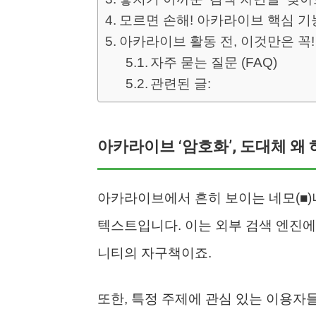
모르면 손해! 아카라이브 핵심 
아카라이브 활동 전, 이것만은 꼭!
자주 묻는 질문 (FAQ)
관련된 글:
아카라이브 ‘암호화’, 도대체 왜 
아카라이브에서 흔히 보이는 네모(■)나
텍스트입니다. 이는 외부 검색 엔진에
니티의 자구책이죠.
또한, 특정 주제에 관심 있는 이용자