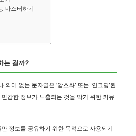
기능 마스터하기
하는 걸까?
 의미 없는 문자열은 ‘암호화’ 또는 ‘인코딩’된
 민감한 정보가 노출되는 것을 막기 위한 커뮤
들만 정보를 공유하기 위한 목적으로 사용되기