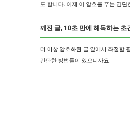
도 합니다. 이제 이 암호를 푸는 간
깨진 글, 10초 만에 해독하는 
더 이상 암호화된 글 앞에서 좌절할 필
간단한 방법들이 있으니까요.