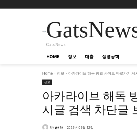
GatsNew
GatsNews
HOME
정보
대출
생명공학
Home
정보
아카라이브 해독 방법 사이트 바로가기 게
정보
아카라이브 해독 
시글 검색 차단글 
By
gats
2026년 05월 12일