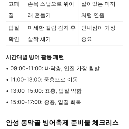
고패
손목 스냅으로 위아
살아있는 미끼
질
래 흔들기
처럼 연출
입질
미세한 떨림 감지 후
인내심이 가장
확인
살짝 채기
중요
시간대별 빙어 활동 패턴
• 09:00-11:00: 바닥층, 입질 가장 활발
• 11:00-13:00: 중층으로 이동
• 13:00-15:00: 표층, 입질 약함
• 15:00-17:00: 중층, 입질 회복
안성 동막골 빙어축제 준비물 체크리스