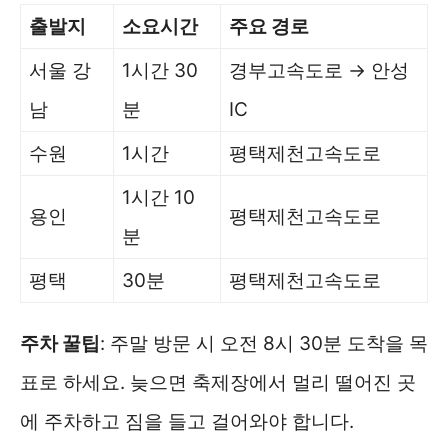
출발지
소요시간
주요 경로
서울 강
1시간 30
경부고속도로 → 안성
남
분
IC
수원
1시간
평택제천고속도로
1시간 10
용인
평택제천고속도로
분
평택
30분
평택제천고속도로
주차 꿀팁
: 주말 방문 시 오전 8시 30분 도착을 목
표로 하세요. 늦으면 축제장에서 멀리 떨어진 곳
에 주차하고 짐을 들고 걸어와야 합니다.