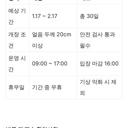
예상 기
1.17 ~ 2.17
총 30일
간
개장 조
얼음 두께 20cm
안전 검사 통과
건
이상
필수
운영 시
09:00 ~ 17:00
입장 마감 16:00
간
기상 악화 시 제
휴무일
기간 중 무휴
외