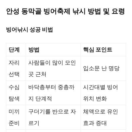
안성 동막골 빙어축제 낚시 방법 및 요령
빙어낚시 성공 비법
단계
방법
핵심 포인트
자리
사람들이 많이 모인
입소문 난 명당
선택
곳 근처
수심
바닥층부터 중층까
시간대별 빙어
탐색
지 단계적
위치 변화
미끼
구더기를 반으로 자
체액으로 유인
준비
르기
효과 증대