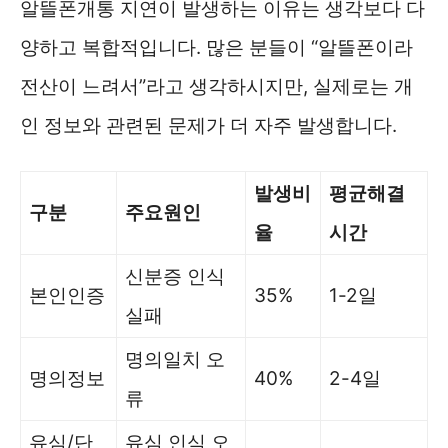
알뜰폰개통 지연이 발생하는 이유는 생각보다 다
양하고 복합적입니다. 많은 분들이 “알뜰폰이라
전산이 느려서”라고 생각하시지만, 실제로는 개
인 정보와 관련된 문제가 더 자주 발생합니다.
발생비
평균해결
구분
주요원인
율
시간
신분증 인식
본인인증
35%
1-2일
실패
명의일치 오
명의정보
40%
2-4일
류
유심/단
유심 인식 오