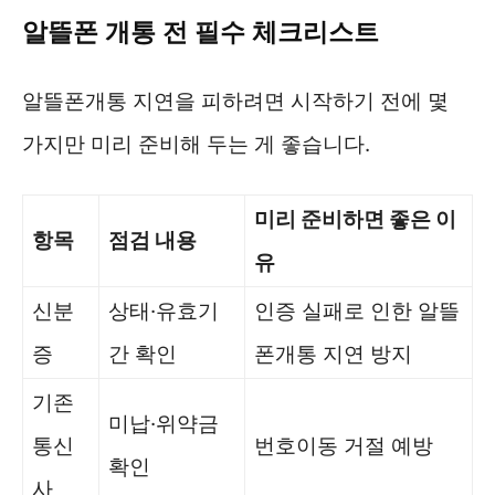
알뜰폰 개통 전 필수 체크리스트
알뜰폰개통 지연을 피하려면 시작하기 전에 몇
가지만 미리 준비해 두는 게 좋습니다.
미리 준비하면 좋은 이
항목
점검 내용
유
신분
상태·유효기
인증 실패로 인한 알뜰
증
간 확인
폰개통 지연 방지
기존
미납·위약금
통신
번호이동 거절 예방
확인
사