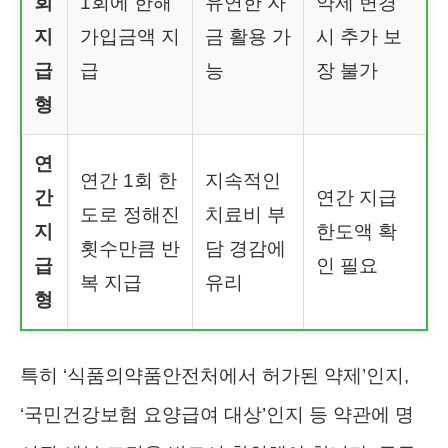
회
1회에 한해
유연한 자
약제 변경
지
가입금액 지
금 활용 가
시 추가 보
급
급
능
장 불가
형
연
연간 1회 한
지속적인
간
연간 지급
도로 정해진
치료비 부
지
한도액 확
횟수만큼 반
담 경감에
급
인 필요
복 지급
유리
형
특히 ‘식품의약품안전처에서 허가된 약제’인지,
‘국민건강보험 요양급여 대상’인지 등 약관에 명