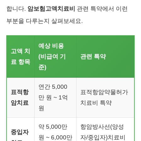
합니다.
암보험고액치료비
관련 특약에서 이런
부분을 다루는지 살펴보세요.
예상 비용
고액 치
(비급여 기
관련 특약
료 항목
준)
연간 5,000
표적항
표적항암약물허가
만 원 ~ 1억
암치료
치료비 특약
원
약 5,000만
항암방사선(양성
중입자
원 ~ 6,000만
자/중입자)치료비