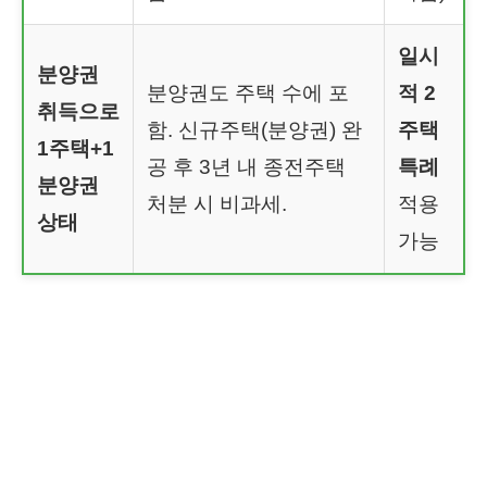
일시
분양권
분양권도 주택 수에 포
적 2
취득으로
함. 신규주택(분양권) 완
주택
1주택+1
공 후 3년 내 종전주택
특례
분양권
처분 시 비과세.
적용
상태
가능