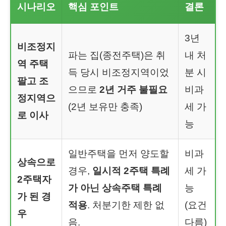
시나리오
핵심 포인트
결론
3년
비조정지
파는 집(종전주택)은 취
내 처
역 주택
득 당시 비조정지역이었
분 시
팔고 조
으므로
2년 거주 불필요
비과
정지역으
(2년 보유만 충족)
세 가
로 이사
능
일반주택을 먼저 양도할
비과
상속으로
경우,
일시적 2주택 특례
세 가
2주택자
가 아닌 상속주택 특례
능
가 된 경
적용
. 처분기한 제한 없
(요건
우
음.
다름)