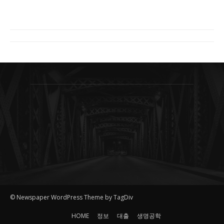
© Newspaper WordPress Theme by TagDiv
HOME
정보
대출
생명공학