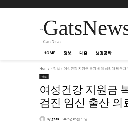
GatsNew
GatsNews
HOME
정보
대출
생명공학
Home
정보
여성건강 지원금 복지 혜택 생리대 바우처 
정보
여성건강 지원금 
검진 임신 출산 의
By
gats
2026년 05월 15일