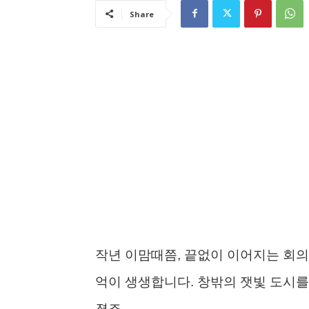
Share
작년 이맘때쯤, 끝없이 이어지는 회의
억이 생생합니다. 창밖의 잿빛 도시를
졌죠.