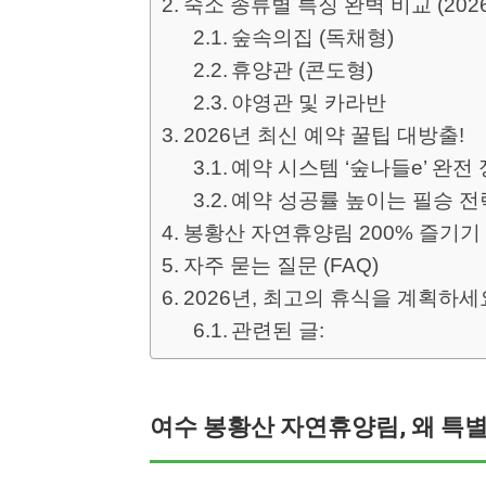
숙소 종류별 특징 완벽 비교 (202
숲속의집 (독채형)
휴양관 (콘도형)
야영관 및 카라반
2026년 최신 예약 꿀팁 대방출!
예약 시스템 ‘숲나들e’ 완전
예약 성공률 높이는 필승 전
봉황산 자연휴양림 200% 즐기기
자주 묻는 질문 (FAQ)
2026년, 최고의 휴식을 계획하세
관련된 글:
여수 봉황산 자연휴양림, 왜 특