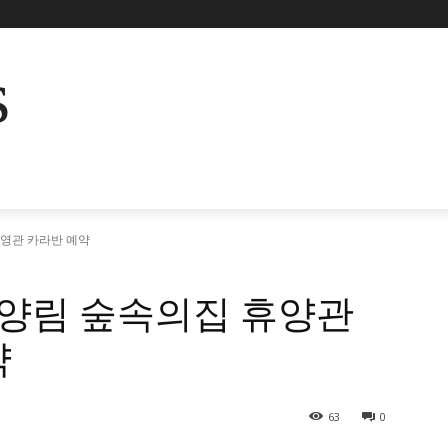
s
영관 카라반 예약
양림 숲속의집 휴양관
약
63
0