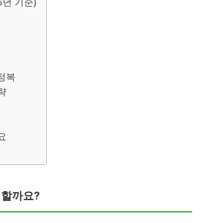
6년 기준)
 정복
략
요
별할까요?