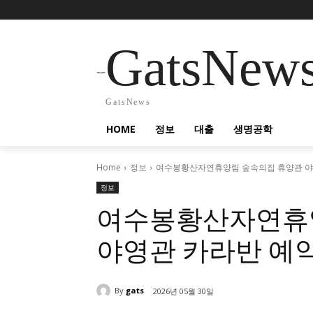
GatsNew
GatsNews
HOME
정보
대출
생명공학
Home
정보
여수봉황산자연휴양림 숲속의집 휴양관 야
정보
여수봉황산자연휴
야영관 카라반 예
By
gats
2026년 05월 30일