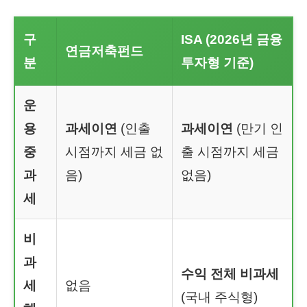
구
ISA (2026년 금융
연금저축펀드
분
투자형 기준)
운
용
과세이연
(인출
과세이연
(만기 인
중
시점까지 세금 없
출 시점까지 세금
과
음)
없음)
세
비
과
수익 전체 비과세
세
없음
(국내 주식형)