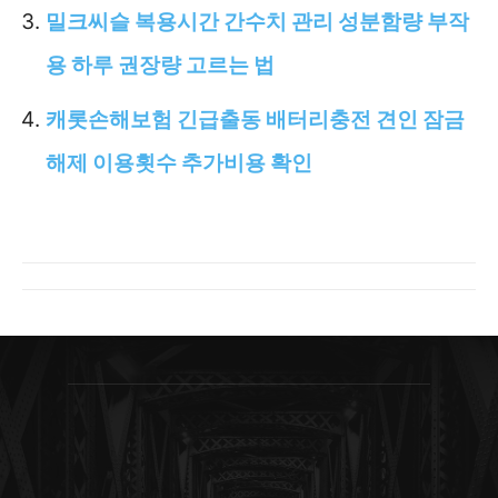
밀크씨슬 복용시간 간수치 관리 성분함량 부작
용 하루 권장량 고르는 법
캐롯손해보험 긴급출동 배터리충전 견인 잠금
해제 이용횟수 추가비용 확인