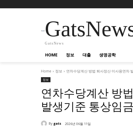
GatsNew
GatsNews
HOME
정보
대출
생명공학
Home
정보
연차수당계산 방법 퇴사정산 미사용연차 
정보
연차수당계산 방법
발생기준 통상임금
By
gats
2026년 06월 11일