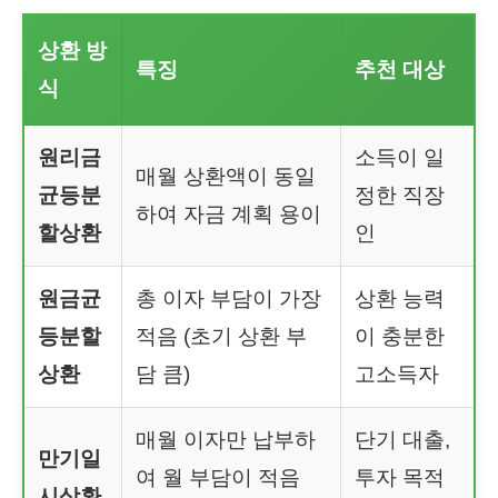
상환 방
특징
추천 대상
식
원리금
소득이 일
매월 상환액이 동일
균등분
정한 직장
하여 자금 계획 용이
할상환
인
원금균
총 이자 부담이 가장
상환 능력
등분할
적음 (초기 상환 부
이 충분한
상환
담 큼)
고소득자
매월 이자만 납부하
단기 대출,
만기일
여 월 부담이 적음
투자 목적
시상환