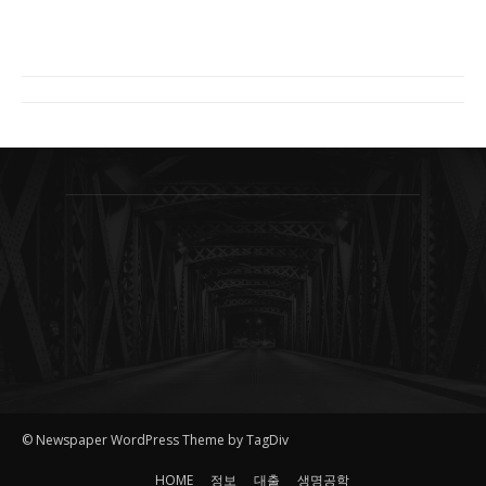
© Newspaper WordPress Theme by TagDiv
HOME
정보
대출
생명공학